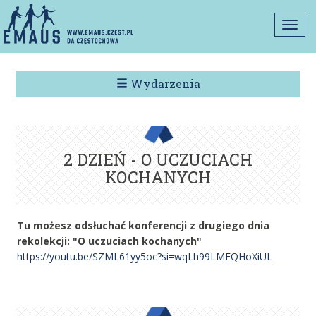
Togg
navi
Wydarzenia
2 DZIEŃ - O UCZUCIACH
KOCHANYCH
Tu możesz odsłuchać konferencji z drugiego dnia
rekolekcji: "O uczuciach kochanych"
https://youtu.be/SZML61yy5oc?si=wqLh99LMEQHoXiUL